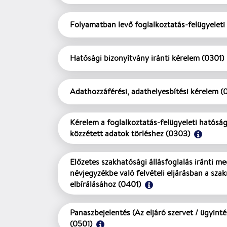
Folyamatban levő foglalkoztatás-felügyeleti 
Hatósági bizonyítvány iránti kérelem (0301)
Adathozzáférési, adathelyesbítési kérelem (
Kérelem a foglalkoztatás-felügyeleti hatóság 
közzétett adatok törléshez (0303)
Előzetes szakhatósági állásfoglalás iránti me
névjegyzékbe való felvételi eljárásban a szak
elbírálásához (0401)
Panaszbejelentés (Az eljáró szervet / ügyinté
(0501)