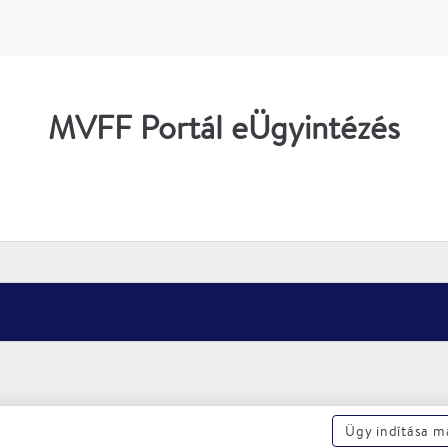
MVFF Portál eÜgyintézés
Ügy indítása 