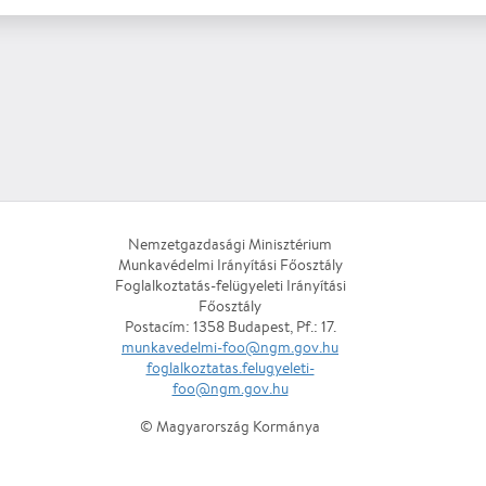
Nemzetgazdasági Minisztérium
Munkavédelmi Irányítási Főosztály
Foglalkoztatás-felügyeleti Irányítási
Főosztály
Postacím: 1358 Budapest, Pf.: 17.
munkavedelmi-foo@ngm.gov.hu
foglalkoztatas.felugyeleti-
foo@ngm.gov.hu
© Magyarország Kormánya